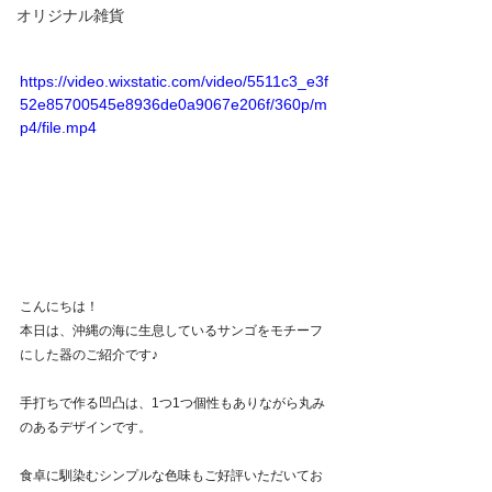
オリジナル雑貨
https://video.wixstatic.com/video/5511c3_e3f
52e85700545e8936de0a9067e206f/360p/m
p4/file.mp4
こんにちは！
本日は、沖縄の海に生息しているサンゴをモチーフ
にした器のご紹介です♪
手打ちで作る凹凸は、1つ1つ個性もありながら丸み
のあるデザインです。
食卓に馴染むシンプルな色味もご好評いただいてお