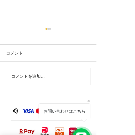
【6/26 臨時休
せ】
台風の影響が予想
コメント
夏の訪れ🍉
め、 6月26日(金
させていただきま
を予定されていた
コメントを追加…
ご不便をおかけい
が、何卒ご理解い
と幸いです。 なお
（土）からは通常
しております。 
お問い合わせはこちら
況により変更が生
は、改めてご案内
だきます。 皆さ