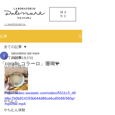
ME
NU
©ARTIGIANO.llc
​2013
記事
全ての記事
laboratorio dal mare
全ての記事
2025年2月27日
「corallo コラーロ」珊瑚🪸
シーサー作り
シーサー絵付け
お知らせ
沖縄雑貨
https://video.wixstatic.com/video/5511c3_d9
bfbc7b0b814193b644d86cd4cd5048/360p/
やちむん
mp4/file.mp4
やちむん体験