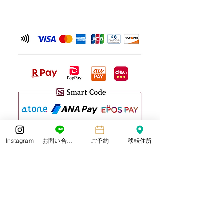
が、何卒ご理解い
と幸いです。 なお
（土）からは通常
しております。 
況により変更が生
は、改めてご案内
だきます。 皆さ
気をつけてお過ご
い。 Laboratorio d
タッ
Instagram
お問い合わせ
ご予約
移転住所