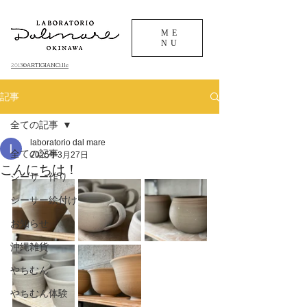
ME
NU
©ARTIGIANO.llc
​2013
記事
全ての記事
laboratorio dal mare
全ての記事
2025年3月27日
こんにちは！
シーサー作り
シーサー絵付け
お知らせ
沖縄雑貨
やちむん
やちむん体験