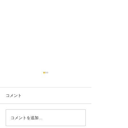
【6/26 臨時休
せ】
台風の影響が予想
コメント
夏の訪れ🍉
め、 6月26日(金
させていただきま
を予定されていた
コメントを追加…
ご不便をおかけい