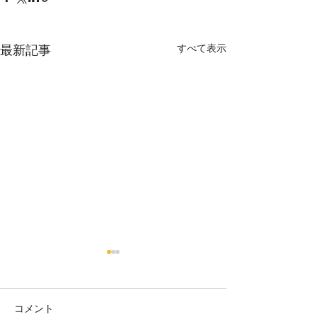
すべて表示
最新記事
【6/26 臨時休
せ】
台風の影響が予想
コメント