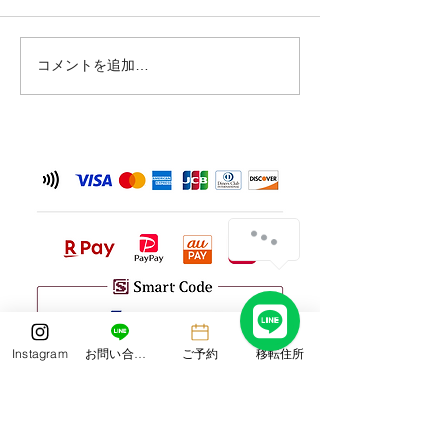
夏の訪れ🍉
め、 6月26日(金
させていただきま
を予定されていた
コメントを追加…
ご不便をおかけい
が、何卒ご理解い
と幸いです。 なお
（土）からは通常
しております。 
況により変更が生
は、改めてご案内
だきます。 皆さ
気をつけてお過ご
い。 Laboratorio d
タッ
Instagram
お問い合わせ
ご予約
移転住所