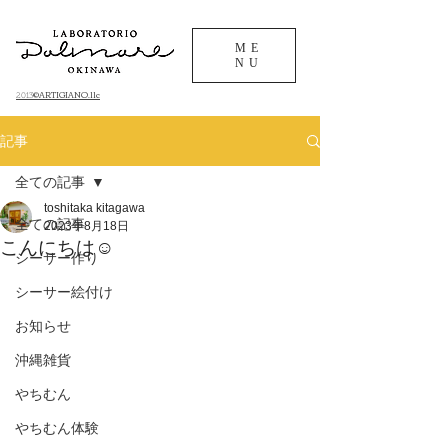
ME
NU
©ARTIGIANO.llc
​2013
記事
全ての記事
toshitaka kitagawa
全ての記事
2023年8月18日
こんにちは☺️
シーサー作り
シーサー絵付け
お知らせ
沖縄雑貨
やちむん
やちむん体験