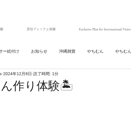
験
貸切プレミアム体験
Exclusive Plan for International Visito
サー絵付け
お知らせ
沖縄雑貨
やちむん
やちむ
e
2024年12月8日
読了時間: 1分
むん作り体験🏝️