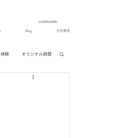
©ARTIGIANO.llc
​2013
r
Blog
会社概要
ん体験
オリジナル雑貨