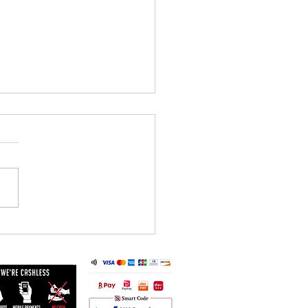
/26 臨時休業のお知らせ】
の影響が予想されるため、 6
6日(金)はお休みとさせていた
ます。 ご来店を予定されて
皆さまにはご不便をおかけい
ますが、何卒ご理解いただけ
と幸いです。 なお、6月27日
）からは通常営業を予定して
ます。 今後の天候状況によ
更が生じる場合は、改めてご
させていただきます。 皆さ