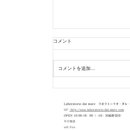
コメント
コメントを追加…
【臨時休業・営業時間変更の
お知らせ】(8月6日 14時修正)
Laboratorio dal mare ラボラトーリオ・ダ
HP
http://www.laboratorio-dal-mare.com
OPEN 10:0
0-18：00（（16：30最終受付）
年中無休
wifi free​