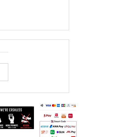
/26 臨時休業のお知らせ】
の影響が予想されるため、 6
6日(金)はお休みとさせていた
ます。 ご来店を予定されて
皆さまにはご不便をおかけい
ますが、何卒ご理解いただけ
と幸いです。 なお、6月27日
）からは通常営業を予定して
ます。 今後の天候状況によ
更が生じる場合は、改めてご
させていただきます。 皆さ
どうぞお気をつけてお過ごし
。 Laboratorio dal mare