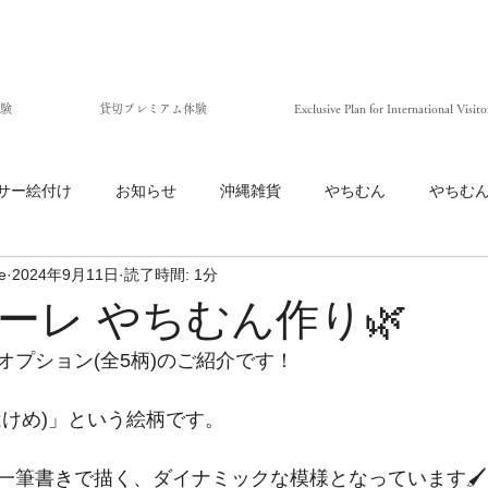
験
貸切プレミアム体験
Exclusive Plan for International Visito
サー絵付け
お知らせ
沖縄雑貨
やちむん
やちむ
e
2024年9月11日
読了時間: 1分
マーレ やちむん作り🌿
オプション(全5柄)のご紹介です！
はけめ)」という絵柄です。
一筆書きで描く、ダイナミックな模様となっています🖌️