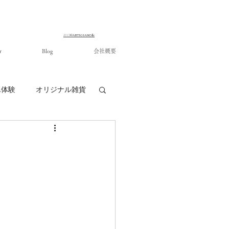
©ARTIGIANO.llc
​2013
r
Blog
会社概要
ん体験
オリジナル雑貨