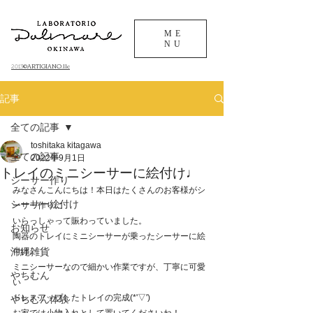
ME
NU
©ARTIGIANO.llc
​2013
記事
全ての記事
toshitaka kitagawa
全ての記事
2022年9月1日
トレイのミニシーサーに絵付け♩
シーサー作り
みなさんこんにちは！本日はたくさんのお客様がシ
シーサー絵付け
ーサー作りに
いらっしゃって賑わっていました。
お知らせ
陶器のトレイにミニシーサーが乗ったシーサーに絵
沖縄雑貨
付け♩
ミニシーサーなので細かい作業ですが、丁寧に可愛
やちむん
い
ドレスアップしたトレイの完成(*'▽')
やちむん体験