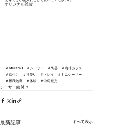
お家では小物入れとして置いてくださいね！
オリジナル雑貨
＃Atelier43　＃シーサー　＃陶器　＃琉球ガラス　
＃絵付け　＃可愛い　＃トレイ　＃ミニシーサー　
＃屋我地島　＃体験　＃沖縄観光　
シーサー絵付け
すべて表示
最新記事