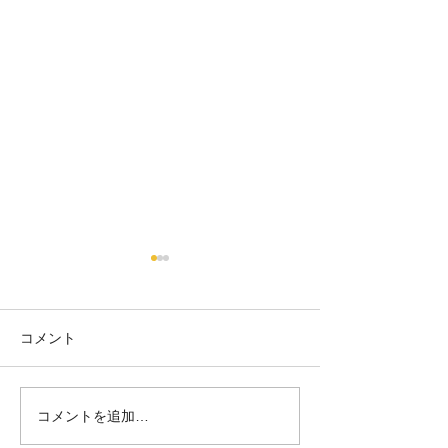
コメント
陶器ペアシーサー💕
陶器ペアシーサー
コメントを追加…