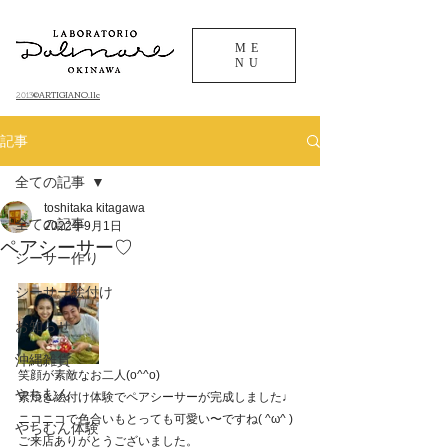
ME
NU
©ARTIGIANO.llc
​2013
記事
全ての記事
toshitaka kitagawa
全ての記事
2022年9月1日
ペアシーサー♡
シーサー作り
シーサー絵付け
お知らせ
沖縄雑貨
笑顔が素敵なお二人(o^^o)
やちむん
素焼き絵付け体験でペアシーサーが完成しました♩
ニコニコで色合いもとっても可愛い〜ですね( ^ω^ )
やちむん体験
ご来店ありがとうございました。