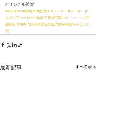
オリジナル雑貨
#atelier43
#素焼き
#絵付け
#シーサー
#シーサー作
り
#ペアシーサー
#体験工房
#可愛い
#ニコニコ
#沖
縄旅行
#沖縄
#10月
#屋我地島
#古宇利島から5分
#
秋
すべて表示
最新記事