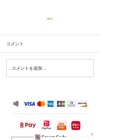
【6/26 臨時休
せ】
台風の影響が予想
コメント
夏の訪れ🍉
め、 6月26日(金
させていただきま
を予定されていた
コメントを追加…
ご不便をおかけい
が、何卒ご理解い
と幸いです。 なお
（土）からは通常
しております。 
況により変更が生
は、改めてご案内
だきます。 皆さ
気をつけてお過ご