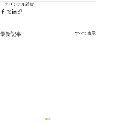
オリジナル雑貨
すべて表示
最新記事
【6/26 臨時休
せ】