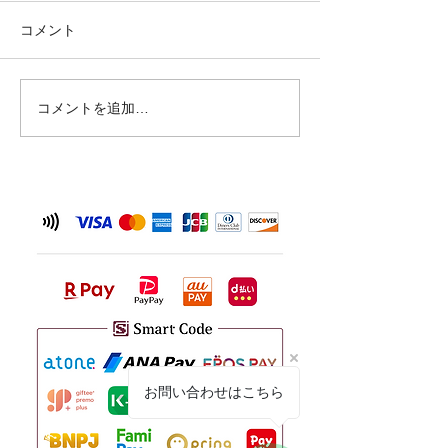
台風の影響が予想
コメント
夏の訪れ🍉
め、 6月26日(金
させていただきま
を予定されていた
コメントを追加…
ご不便をおかけい
が、何卒ご理解い
と幸いです。 なお
（土）からは通常
しております。 
況により変更が生
は、改めてご案内
だきます。 皆さ
気をつけてお過ご
い。 Laboratorio d
タッ
お問い合わせはこちら