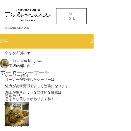
ME
NU
©ARTIGIANO.llc
​2013
記事
全ての記事
toshitaka kitagawa
全ての記事
2022年9月1日
ホーヤーシーサー✨
シーサー作り
オーナーが制作したシーサーは
シーサー絵付け
迫力があり見ててすごく勉強になります。
粘土が生きたような立体的な質感は
お知らせ
息を呑む美しさがありますね！！
沖縄雑貨
やちむん
やちむん体験