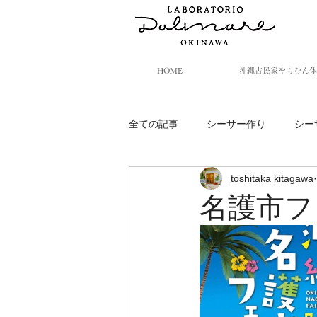
HOME
沖縄古民家やちむん体
全ての記事
シーサー作り
シー
toshitaka kitagawa
名護市フ