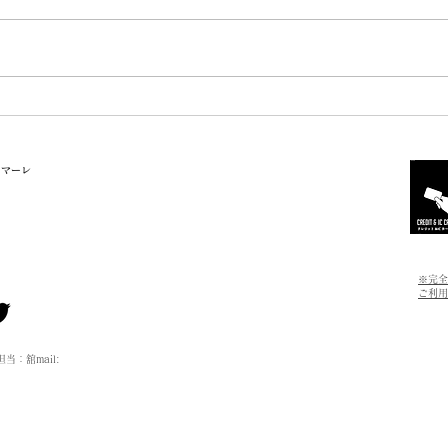
月2
夏の訪れ🍉
だき
いた
たし
ます
（土
おり
ル・マーレ
り変
案内
まも
ください
スタ
※完全
ご利用
：舘mail: