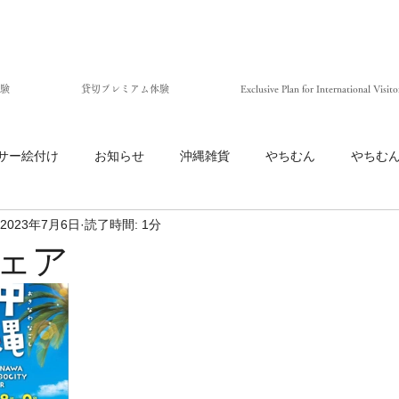
験
貸切プレミアム体験
Exclusive Plan for International Visito
サー絵付け
お知らせ
沖縄雑貨
やちむん
やちむ
2023年7月6日
読了時間: 1分
ェア