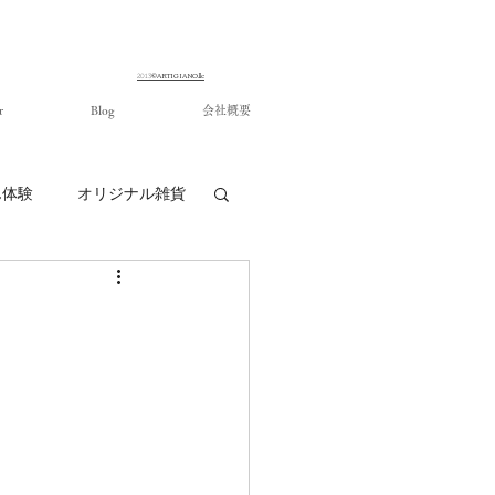
©ARTIGIANO.llc
​2013
r
Blog
会社概要
ん体験
オリジナル雑貨