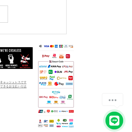
6日(金)はお休みとさせていた
ます。 ご来店を予定されて
皆さまにはご不便をおかけい
ますが、何卒ご理解いただけ
と幸いです。 なお、6月27日
）からは通常営業を予定して
ます。 今後の天候状況によ
更が生じる場合は、改めてご
させていただきます。 皆さ
どうぞお気をつけてお過ごし
。 Laboratorio dal mare
ッ
キャッシュレスです
できるお支払い方法