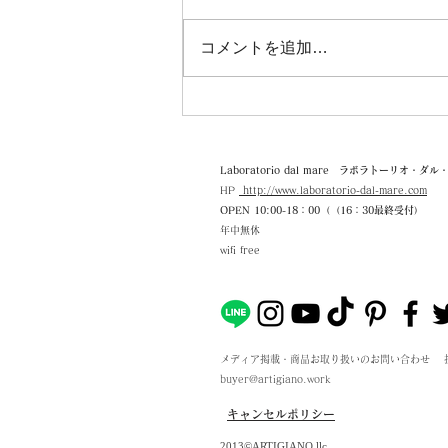
コメントを追加…
【臨時休業・営業時間変更の
お知らせ】(8月6日 14時修正)
Laboratorio dal mare ラボラトーリオ・ダ
HP
http://www.laboratorio-dal-mare.com
OPEN 10:0
0-18：00（（16：30最終受付）
年中無休
wifi free​
メディア掲載・商品お取り扱いのお問い合わせ 担当
buyer@artigiano.work
キャンセルポリシー
​2013
©ARTIGIANO.llc