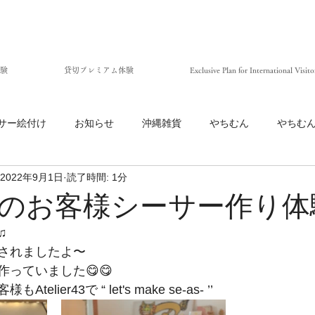
験
貸切プレミアム体験
Exclusive Plan for International Visito
サー絵付け
お知らせ
沖縄雑貨
やちむん
やちむ
2022年9月1日
読了時間: 1分
のお客様シーサー作り体
♫
されましたよ〜
っていました😋😋
lier43で “ let's make se-as- ’’