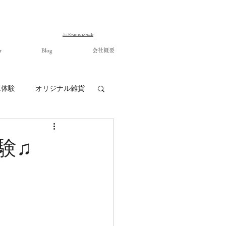
©ARTIGIANO.llc
​2013
r
Blog
会社概要
ん体験
オリジナル雑貨
験♫