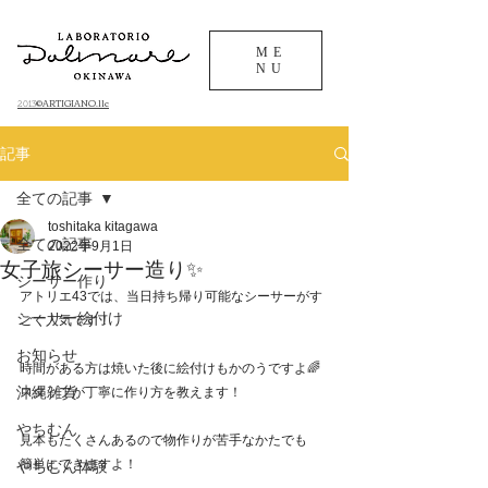
ME
NU
©ARTIGIANO.llc
​2013
記事
全ての記事
toshitaka kitagawa
全ての記事
2022年9月1日
女子旅シーサー造り✨
シーサー作り
アトリエ43では、当日持ち帰り可能なシーサーがす
シーサー絵付け
ごく人気です！
お知らせ
時間がある方は焼いた後に絵付けもかのうですよ🌈
沖縄雑貨
スタッフが丁寧に作り方を教えます！
やちむん
見本もたくさんあるので物作りが苦手なかたでも
簡単にできますよ！
やちむん体験