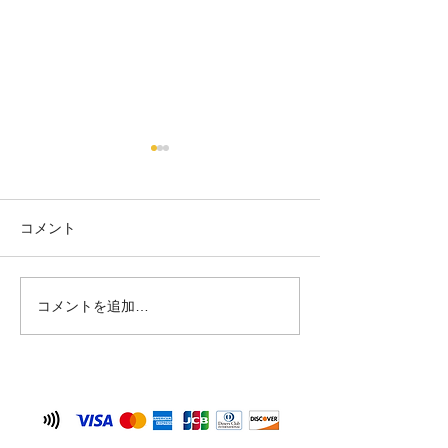
コメント
コメントを追加…
シーサー作りand絵付け体
オリジナルの陶
験🌺
ー🦁🦁🎶