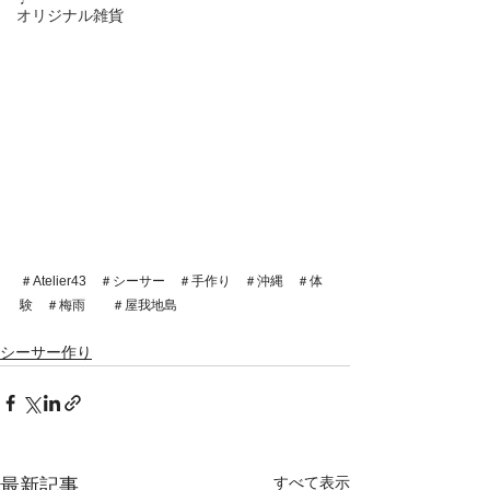
♩
オリジナル雑貨
＃Atelier43　＃シーサー　＃手作り　＃沖縄　＃体
験　＃梅雨　　＃屋我地島　
シーサー作り
すべて表示
最新記事