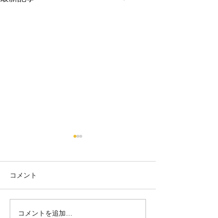
コメント
コメントを追加…
シーサー作りand絵付け体
オリジナルの陶