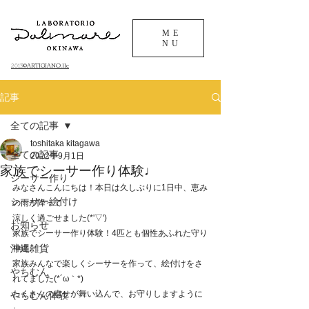
ME
NU
©ARTIGIANO.llc
​2013
記事
全ての記事
toshitaka kitagawa
全ての記事
2022年9月1日
家族でシーサー作り体験♩
シーサー作り
みなさんこんにちは！本日は久しぶりに1日中、恵み
シーサー絵付け
の雨が降って
涼しく過ごせました(*'▽')
お知らせ
家族でシーサー作り体験！4匹とも個性あふれた守り
沖縄雑貨
神達♩
家族みんなで楽しくシーサーを作って、絵付けをさ
やちむん
れてました(*´ω｀*)
たくさんの幸せが舞い込んで、お守りしますように
やちむん体験