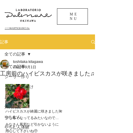
ME
NU
©ARTIGIANO.llc
​2013
記事
全ての記事
toshitaka kitagawa
全ての記事
2022年9月1日
工房前のハイビスカスが咲きました♫
シーサー作り
シーサー絵付け
お知らせ
沖縄雑貨
ハイビスカスが綺麗に咲きました🌺
やちむん
少し寒くなってるみたいなので…
みなさん風邪など引かないように
やちむん体験
用心して下さいね🥺