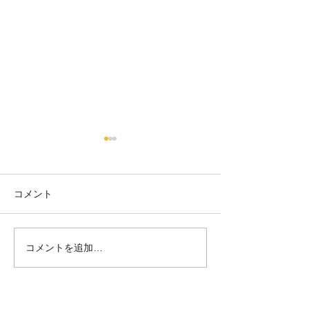
コメント
コメントを追加…
シーサー作りand絵付け体
オリジナルの陶
験🌺
ー🦁🦁🎶