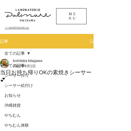
ME
NU
©ARTIGIANO.llc
​2013
記事
全ての記事
toshitaka kitagawa
全ての記事
2022年9月1日
当日お持ち帰りOKの素焼きシーサー
シーサー作り
💕
シーサー絵付け
お知らせ
沖縄雑貨
やちむん
やちむん体験