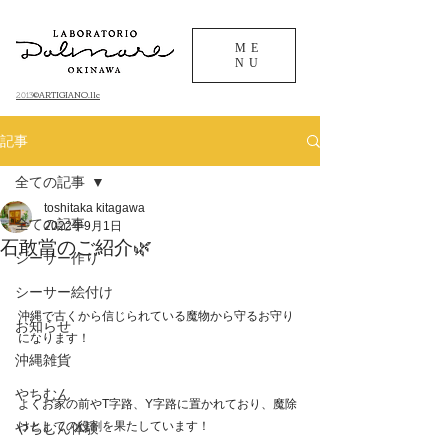
ME
NU
©ARTIGIANO.llc
​2013
記事
全ての記事
toshitaka kitagawa
全ての記事
2022年9月1日
石敢當のご紹介🌿
シーサー作り
シーサー絵付け
沖縄で古くから信じられている魔物から守るお守り
お知らせ
になります！
沖縄雑貨
やちむん
よくお家の前やT字路、Y字路に置かれており、魔除
けとしての役割を果たしています！
やちむん体験