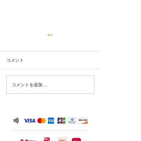
【6/26 臨時休
せ】
台風の影響が予想
コメント
夏の訪れ🍉
め、 6月26日(金
させていただきま
を予定されていた
コメントを追加…
ご不便をおかけい
が、何卒ご理解い
と幸いです。 なお
（土）からは通常
しております。 
況により変更が生
は、改めてご案内