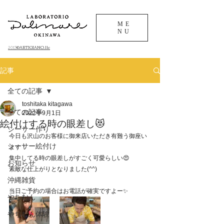
ME
NU
©ARTIGIANO.llc
​2013
記事
全ての記事
toshitaka kitagawa
全ての記事
2022年9月1日
絵付けする時の眼差し😻
シーサー作り
今日も沢山のお客様に御来店いただき有難う御座い
シーサー絵付け
ます！
集中してる時の眼差しがすごく可愛らしい😍
お知らせ
素敵な仕上がりとなりました(^^)
沖縄雑貨
当日ご予約の場合はお電話が確実ですよー✨
やちむん
やちむん体験