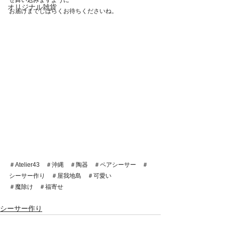
せ舞い込みますように
オリジナル雑貨
お届けまでしばらくお待ちくださいね。
＃Atelier43　＃沖縄　＃陶器　＃ペアシーサー　＃
シーサー作り　＃屋我地島　＃可愛い
＃魔除け　＃福寄せ
シーサー作り