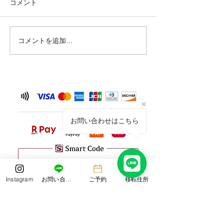
コメント
コメントを追加…
シーサー作りand絵付け体
オリジナルの陶
験🌺
ー🦁🦁🎶
お問い合わせはこちら
Instagram
お問い合わせ
ご予約
移転住所