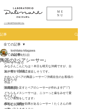
ME
NU
©ARTIGIANO.llc
​2013
記事
全ての記事
toshitaka kitagawa
全ての記事
2022年9月1日
陶器の2ペアシーサー♩
シーサー作り
みなさんこんにちは！本日も晴天な沖縄ですが、台
シーサー絵付け
風が発生！沖縄に接近しそうです。
かわいい2ペアの陶器シーサー♡沖縄在住のお客様の
お知らせ
作品！
沖縄雑貨
追加粘土を足すとペアのシーサーが作れます(*'▽')
どちらもメスシーサーは、ニコーっと歯をみせて愛
やちむん
らしい表情をしてます♩
魔除けと福寄せ効果があるシーサー！たくさんの幸
やちむん体験