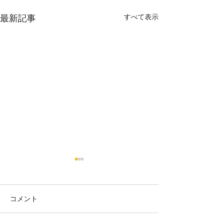
すべて表示
最新記事
【6/26 臨時休
せ】
台風の影響が予想
コメント
夏の訪れ🍉
め、 6月26日(金
させていただきま