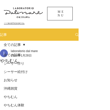
ME
NU
©ARTIGIANO.llc
​2013
記事
全ての記事
laboratorio dal mare
全ての記事
2024年1月28日
やちむん
シーサー作り
シーサー絵付け
お知らせ
沖縄雑貨
やちむん
やちむん体験