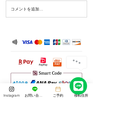
を予定されていた
コメントを追加…
ご不便をおかけい
が、何卒ご理解い
と幸いです。 なお
（土）からは通常
しております。 
況により変更が生
は、改めてご案内
だきます。 皆さ
気をつけてお過ご
い。 Laboratorio d
タッ
Instagram
お問い合わせ
ご予約
移転住所