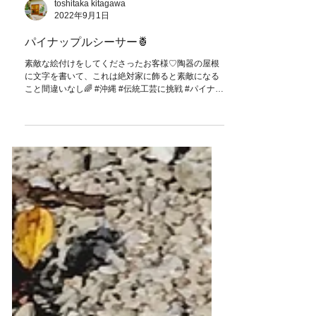
toshitaka kitagawa
2022年9月1日
パイナップルシーサー🍍
素敵な絵付けをしてくださったお客様♡陶器の屋根
に文字を書いて、これは絶対家に飾ると素敵になる
こと間違いなし🌈 #沖縄 #伝統工芸に挑戦 #パイナッ
プル #ビーチ #アトリエ43 #沖縄旅行 #ペアシーサー
#イエロー #陶器シーサー #okinawa #okinawa ...