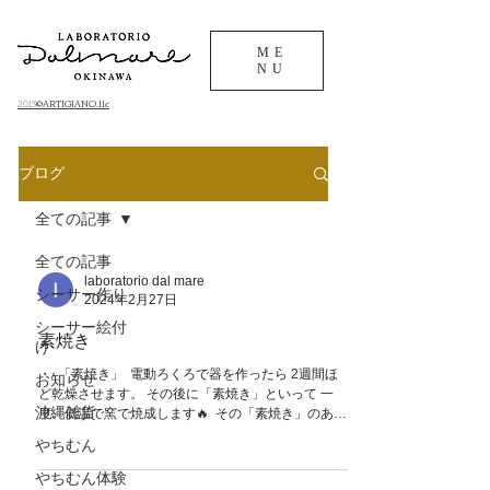
ME
NU
©ARTIGIANO.llc
​2013
ブログ
全ての記事
全ての記事
laboratorio dal mare
シーサー作り
2024年2月27日
シーサー絵付
素焼き
け
・ ⁡ 「素焼き」 ⁡ 電動ろくろで器を作ったら 2週間ほ
お知らせ
ど乾燥させます。 その後に「素焼き」といって 一
沖縄雑貨
度、低温で窯で焼成します🔥 ⁡ その「素焼き」のあと
に 色をつけたり…また焼いたり ⁡ ひと手間、ふた手
やちむん
間かけて...
やちむん体験