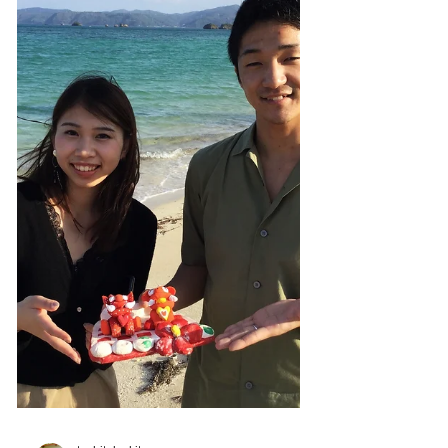
シーサー&スターフィッシュ☆
素焼き絵付け体験のお客様の作品♩ 白を基調に、ペ
ア感を出しつつバランスの取れたシーサーが出来上
がりました♡緑の綺麗なラインや、お花をモチーフ
に描いたデザインは凄く可愛らしいですね😉
#atelier43 #okinawa #屋我地島 #沖縄伝統工芸 #海...