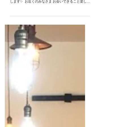
ちむどんどんフェア出展✨
ハイサイ🌺 ⁡ ⁡ 12月10日11日は 川﨑アゼリア サンラ
イト広場にて行われる ちむどんどんフェアに出店致
します✨ ⁡ お近くのみなさま お会いできること楽しみ
にしております🌈 ⁡ ⁡ ⁡ コロナウイルス感染防止対策の
為営業時間を短縮しております。...