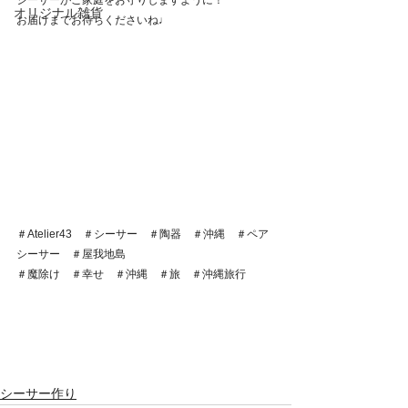
シーサーがご家庭をお守りしますように！
オリジナル雑貨
お届けまでお待ちくださいね♩
＃Atelier43　＃シーサー　＃陶器　＃沖縄　＃ペア
シーサー　＃屋我地島
＃魔除け　＃幸せ　＃沖縄　＃旅　＃沖縄旅行
シーサー作り