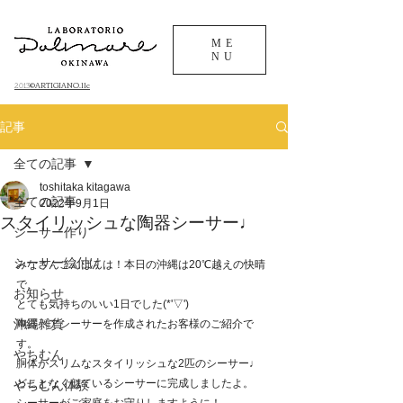
ME
NU
©ARTIGIANO.llc
​2013
記事
全ての記事
toshitaka kitagawa
全ての記事
2022年9月1日
スタイリッシュな陶器シーサー♩
シーサー作り
シーサー絵付け
みなさんこんばんは！本日の沖縄は20℃越えの快晴
で、
お知らせ
とても気持ちのいい1日でした(*'▽')
沖縄雑貨
陶器ペアシーサーを作成されたお客様のご紹介で
す。
やちむん
胴体がスリムなスタイリッシュな2匹のシーサー♩
どことなく似ているシーサーに完成しましたよ。
やちむん体験