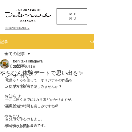
ME
NU
©ARTIGIANO.llc
​2013
記事
全ての記事
toshitaka kitagawa
全ての記事
2022年9月1日
やちむん体験デートで思い出を✨
シーサー作り
電動ろくろを使って、オリジナルの作品を
シーサー絵付け
大切な方と作って楽しみませんか？
お知らせ
手元に届くまでに2カ月ほどかかりますが、
沖縄雑貨
届くまでの時間も楽しみですね🌈
やちむん
自分用で作るのもよし。
贈り物としても最適です。
やちむん体験