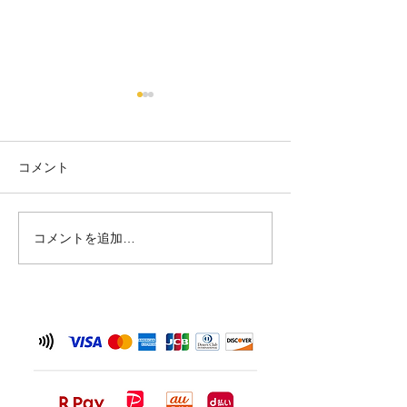
Untitled
コメント
コメントを追加…
こんにちは！寒
いていますね⛄️