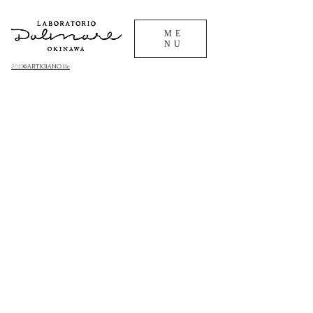
ME
NU
©ARTIGIANO.llc
​2013