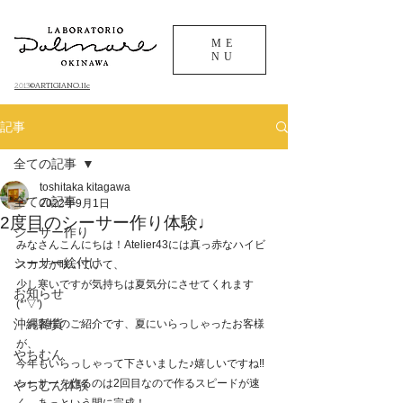
ME
NU
©ARTIGIANO.llc
​2013
記事
全ての記事
toshitaka kitagawa
全ての記事
2022年9月1日
2度目のシーサー作り体験♩
シーサー作り
みなさんこんにちは！Atelier43には真っ赤なハイビ
シーサー絵付け
スカスが咲いていて、
少し寒いですが気持ちは夏気分にさせてくれます
お知らせ
(*'▽')
沖縄雑貨
　お客様のご紹介です、夏にいらっしゃったお客様
が、
やちむん
今年もいらっしゃって下さいました♪嬉しいですね‼
シーサーを作るのは2回目なので作るスピードが速
やちむん体験