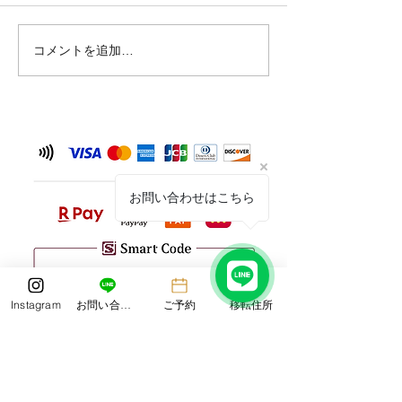
コメントを追加…
シーサー作りand絵付け体
オリジナルの陶
験🌺
ー🦁🦁🎶
お問い合わせはこちら
Instagram
お問い合わせ
ご予約
移転住所