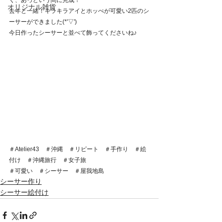
く、あっという間に完成！
オリジナル雑貨
去年と一緒！キラキラアイとホッぺが可愛い2匹のシ
ーサーができました(*'▽')
今日作ったシーサーと並べて飾ってくださいね♪
＃Atelier43　＃沖縄　＃リピート　＃手作り　＃絵
付け　＃沖縄旅行　＃女子旅　
＃可愛い　＃シーサー　＃屋我地島
シーサー作り
シーサー絵付け